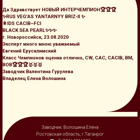
Да Здравствует НОВЫЙ ИНТЕРЧЕМПИОН🏆🏆🏆
✨RUS VEG’AS YANTARNYY BRIZ-II ✨
🎇IDS CACIB~FCI
BLACK SEA PEARL✨✨✨
г. Новороссийск, 23.08.2020
Эксперт много мною уважаемый
Евгений Ерусалимский
Класс Чемпионов оценка отлично, CW, CAC, CACIB, BM,
BOB🏆🏆🏆🥇🥇🥇
Заводчик Валентина Гурулева
Владелец Елена Волошина
Заводчик: Волошина Елена
Ростовская область, г.Таганрог