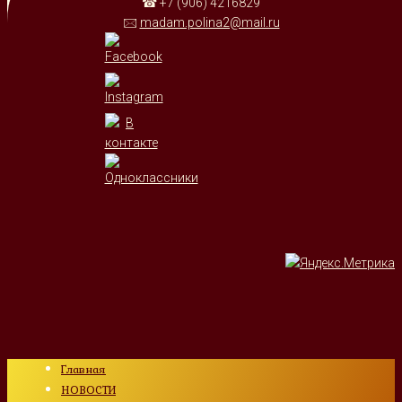
☎ +7 (906) 4216829
🖂
madam.polina2@mail.ru
Главная
НОВОСТИ