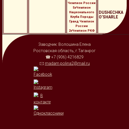
Чемпион России
5хЧемпион
DUSHECHKA
Национального
O’SHARLE
Клуба Породы
Гранд Чемпион
России
2хЧемпион РКФ
Заводчик: Волошина Елена
Ростовская область, г.Таганрог
☎ +7 (906) 4216829
🖂
madam.polina2@mail.ru