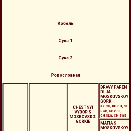
Кобель
Сука 1
Сука 2
Родословная
BRAVY PAREN
DLJA
MOSKOVSKOY
GORKI
KZ CH, RU CH, SE
CHESTNYI
UCH, SE V-11,
VYBOR S
CH SLW, CH SWE
MOSKOVSKOI
GORKIE
MAFIA S
MOSKOVSKOY