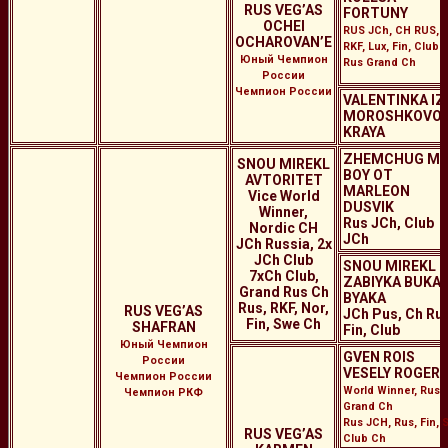
RUS VEG’AS
FORTUNY
OCHEI
RUS JCh, CH RUS,
OCHAROVAN’E
RKF, Lux, Fin, Club
Юный Чемпион
Rus Grand Ch
России
Чемпион России
VALENTINKA IZ
MOROSHKOVO
KRAYA
ZHEMCHUG MI
SNOU MIREKL
BOY OT
AVTORITET
MARLEON
Vice World
DUSVIK
Winner,
Rus JCh, Club
Nordic CH
JCh
JCh Russia, 2x
JCh Club
SNOU MIREKL
7xCh Club,
ZABIYKA BUKA-
Grand Rus Ch
BYAKA
Rus, RKF, Nor,
RUS VEG’AS
JCh Pus, Ch Rus
Fin, Swe Ch
SHAFRAN
Fin, Club
Юный Чемпион
GVEN ROIS
России
VESELY ROGER
Чемпион России
World Winner, Rus
Чемпион РКФ
Grand Ch
Rus JCH, Rus, Fin, S
RUS VEG’AS
Club Ch