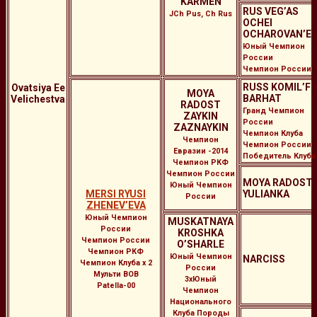
KARMEN
RUS VEG’AS
JCh Pus, Ch Rus
OCHEI
OCHAROVAN’E
Юный Чемпион
России
Чемпион России
RUSS KOMIL’F
Ovatsiya Ee
MOYA
BARHAT
Velichestva
RADOST
Гранд Чемпион
ZAYKIN
России
ZAZNAYKIN
Чемпион Клуба
Чемпион
Чемпион России
Евразии -2014
Победитель Клуба
Чемпион РКФ
Чемпион России
MOYA RADOST
Юный Чемпион
MERSI RYUSI
YULIANKA
России
ZHENEV’EVA
Юный Чемпион
MUSKATNAYA
России
KROSHKA
Чемпион России
O’SHARLE
Чемпион РКФ
Юный Чемпион
NARCISS
Чемпион Клуба х 2
России
Мульти BOB
3хЮный
Patella-00
Чемпион
Национального
Клуба Породы