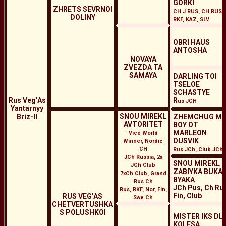
GORKI
ZHRETS SEVRNOI
CH J RUS, CH RUS,
DOLINY
RKF, KAZ, SLV
OBRI HAUS
ANTOSHA
NOVAYA
ZVEZDA TA
SAMAYA
DARLING TOI
TSELOE
SCHASTYE
Rus Veg’As
R
us JCH
Yantarnyy
SNOU MIREKL
Briz-II
ZHEMCHUG MI
AVTORITET
BOY OT
MARLEON
Vice World
DUSVIK
Winner, Nordic
CH
Rus JCh, Club JCh
JCh Russia, 2x
SNOU MIREKL
JCh Club
ZABIYKA BUKA-
7xCh Club, Grand
BYAKA
Rus Ch
JCh Pus, Ch Rus
Rus, RKF, Nor, Fin,
Fin, Club
RUS VEG’AS
Swe Ch
CHETVERTUSHKA
S POLUSHKOI
MISTER IKS DL
KOLESA