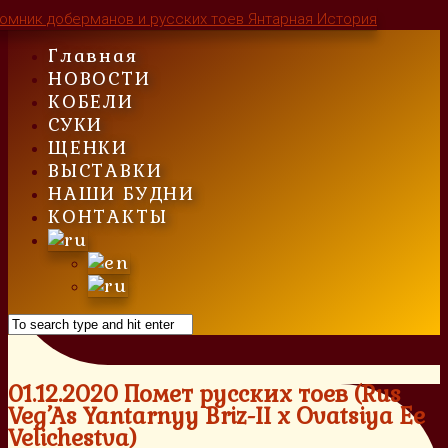
Skip
to
Главная
content
НОВОСТИ
КОБЕЛИ
СУКИ
ЩЕНКИ
ВЫСТАВКИ
НАШИ БУДНИ
КОНТАКТЫ
01.12.2020 Помет русских тоев (Rus
Veg’As Yantarnyy Briz-II x Ovatsiya Ee
Velichestva)