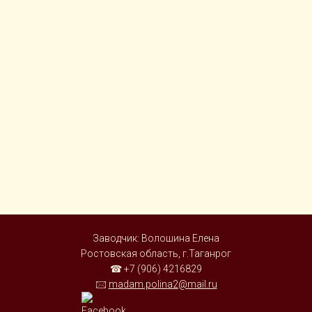
Заводчик: Волошина Елена
Ростовская область, г.Таганрог
☎ +7 (906) 4216829
🖂
madam.polina2@mail.ru