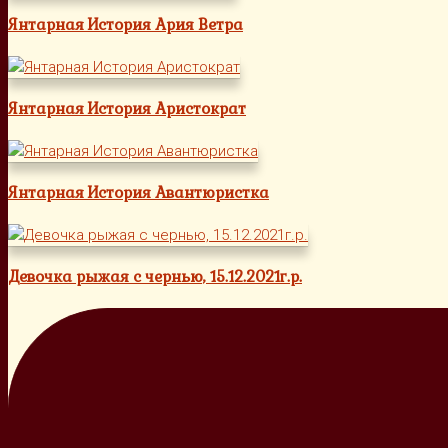
Янтарная История Ария Ветра
Янтарная История Аристократ
Янтарная История Авантюристка
Девочка рыжая с чернью, 15.12.2021г.р.