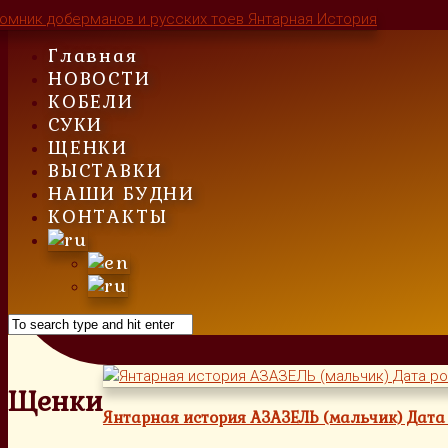
Skip
to
Главная
content
НОВОСТИ
КОБЕЛИ
СУКИ
ЩЕНКИ
ВЫСТАВКИ
НАШИ БУДНИ
КОНТАКТЫ
Щенки
Янтарная история АЗАЗЕЛЬ (мальчик) Дата