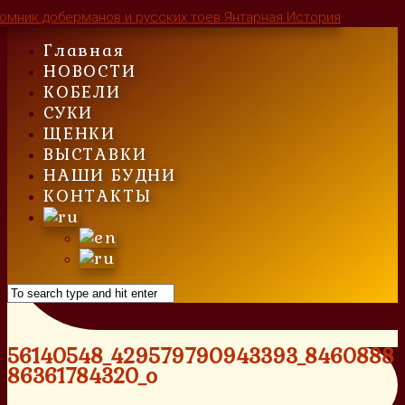
Skip
to
Главная
content
НОВОСТИ
КОБЕЛИ
СУКИ
ЩЕНКИ
ВЫСТАВКИ
НАШИ БУДНИ
КОНТАКТЫ
56140548_429579790943393_8460888
86361784320_o