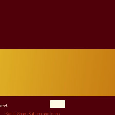
erved.
Social Share Buttons and Icons
powered by Ultimatelysocial