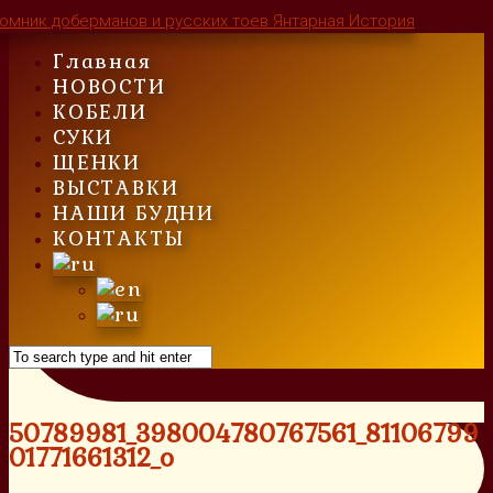
Skip
to
Главная
content
НОВОСТИ
КОБЕЛИ
СУКИ
ЩЕНКИ
ВЫСТАВКИ
НАШИ БУДНИ
КОНТАКТЫ
50789981_398004780767561_81106799
01771661312_o